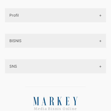
Design UI
Game
Official Site Inggris
Designer tools
Profil
Pembayaran Online
Aplikasi
Tentang Kami
Layanan Online
BISNIS
Contact
Ojek online
Privacy Policy
Online Service
Medsos
Sitemap
SNS
Peluang Bisnis
Model bisnis
Facebook
Entrepreneurship
Instagram
Uang
Twitter
Media Bisnis Online
Keterampilan