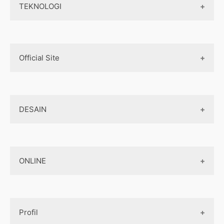
Teknologi web
TEKNOLOGI
Aplikasi Android
Real Estate
Biaya pembuatan website
Aplikasi iOS
Teknologi Terbaru
Mobile Programming
Official Site
AI
Cross-platform
Komputer
Internet Marketing
Biaya pembuatan aplikasi
Jaringan
DESAIN
Jasa Pembuatan Website
Jasa Pembuatan Aplikasi
Design Web
Jasa Pembuatan Paket Aplikasi
ONLINE
Design App
Official Site Jepang
Design UI
Game
Official Site Inggris
Designer tools
Profil
Pembayaran Online