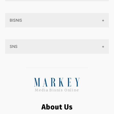
Aplikasi
Tentang Kami
Layanan Online
BISNIS
Contact
Ojek online
Privacy Policy
Online Service
Medsos
Sitemap
SNS
Peluang Bisnis
Model bisnis
Facebook
Entrepreneurship
Instagram
Uang
Twitter
Media Bisnis Online
Keterampilan
Google My Business
Outsourcing
About Us
Monetize