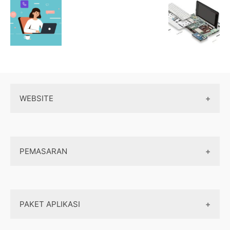
WEBSITE
Wordpress
PEMASARAN
Maintenance
Server / Hosting
SEO
Domain
PAKET APLIKASI
Internet marketing
Front end
Dasar Pemasaran