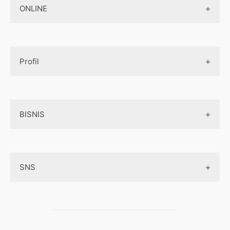
Jasa Pembuatan Paket Aplikasi
ONLINE
Design App
Official Site Jepang
Design UI
Game
Official Site Inggris
Designer tools
Profil
Pembayaran Online
Aplikasi
Tentang Kami
Layanan Online
BISNIS
Contact
Ojek online
Privacy Policy
Online Service
Medsos
Sitemap
SNS
Peluang Bisnis
Model bisnis
Facebook
Entrepreneurship
Instagram