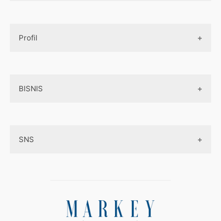
Design UI
Game
Official Site Inggris
Designer tools
Profil
Pembayaran Online
Aplikasi
Tentang Kami
Layanan Online
BISNIS
Contact
Ojek online
Privacy Policy
Online Service
Medsos
Sitemap
SNS
Peluang Bisnis
Model bisnis
Facebook
Entrepreneurship
Instagram
Uang
Twitter