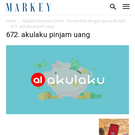
Home
Akulaku Pinjaman Online : Proses Kilat dengan Syarat Mudah!
672. akulaku pinjam uang
672. akulaku pinjam uang