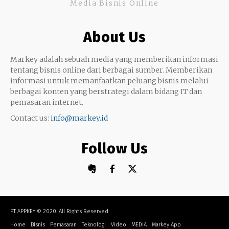
Media Bisnis Online
Keterampilan
Google My Business
Outsourcing
About Us
Monetize
Markey adalah sebuah media yang memberikan informasi
tentang bisnis online dari berbagai sumber. Memberikan
informasi untuk memanfaatkan peluang bisnis melalui
berbagai konten yang berstrategi dalam bidang IT dan
pemasaran internet.
Contact us:
info@markey.id
Follow Us
PT APPKEY
© 2020. All Rights Reserved.
Home
Bisnis
Pemasaran
Teknologi
Video
MEDIA
Markey App