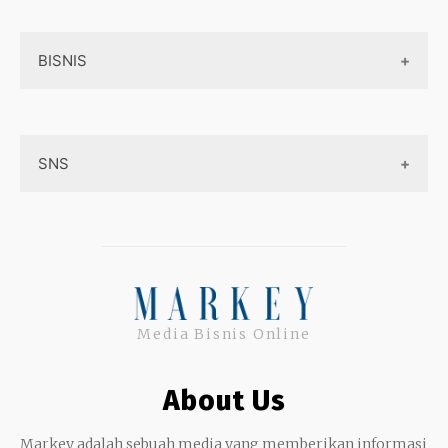
Aplikasi
Tentang Kami
Layanan Online
BISNIS
Contact
Ojek online
Privacy Policy
Online Service
Medsos
Sitemap
SNS
Peluang Bisnis
Model bisnis
Facebook
Entrepreneurship
Instagram
Uang
Twitter
Media Bisnis Online
Keterampilan
Google My Business
Outsourcing
About Us
Monetize
Markey adalah sebuah media yang memberikan informasi