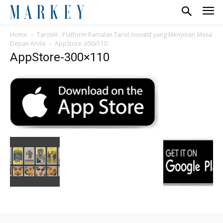
Home
TarotAI : Platform Ramalan Tarot Inovatif yang Menyinari Masa
Depan Anda
AppStore-300x110
AppStore-300×110