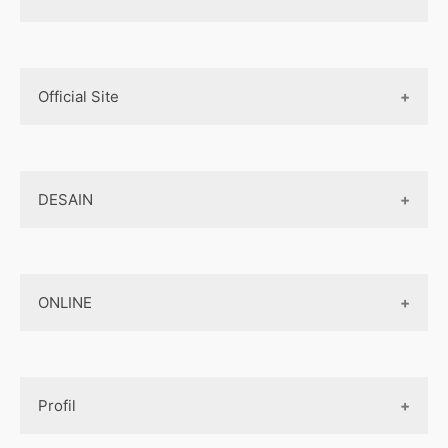
Real Estate
Biaya pembuatan website
Aplikasi iOS
Teknologi Terbaru
Mobile Programming
Official Site
AI
Cross-platform
Komputer
Internet Marketing
Biaya pembuatan aplikasi
Jaringan
DESAIN
Jasa Pembuatan Website
Jasa Pembuatan Aplikasi
Design Web
Jasa Pembuatan Paket Aplikasi
ONLINE
Design App
Official Site Jepang
Design UI
Game
Official Site Inggris
Designer tools
Profil
Pembayaran Online