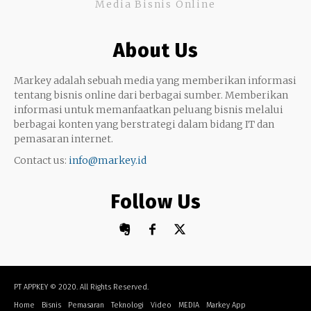
Media Bisnis Online
Keterampilan
Google My Business
Outsourcing
About Us
Monetize
Markey adalah sebuah media yang memberikan informasi
tentang bisnis online dari berbagai sumber. Memberikan
informasi untuk memanfaatkan peluang bisnis melalui
berbagai konten yang berstrategi dalam bidang IT dan
pemasaran internet.
Contact us:
info@markey.id
Follow Us
PT APPKEY
© 2020. All Rights Reserved.
Home
Bisnis
Pemasaran
Teknologi
Video
MEDIA
Markey App