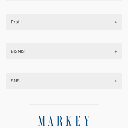
Design UI
Game
Official Site Inggris
Designer tools
Profil
Pembayaran Online
Aplikasi
Tentang Kami
Layanan Online
BISNIS
Contact
Ojek online
Privacy Policy
Online Service
Medsos
Sitemap
SNS
Peluang Bisnis
Model bisnis
Facebook
Entrepreneurship
Instagram
Uang
Twitter