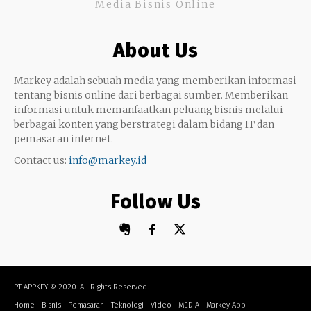
Media Bisnis Online
Keterampilan
Google My Business
Outsourcing
About Us
Monetize
Markey adalah sebuah media yang memberikan informasi
tentang bisnis online dari berbagai sumber. Memberikan
informasi untuk memanfaatkan peluang bisnis melalui
berbagai konten yang berstrategi dalam bidang IT dan
pemasaran internet.
Contact us:
info@markey.id
Follow Us
PT APPKEY
© 2020. All Rights Reserved.
Home
Bisnis
Pemasaran
Teknologi
Video
MEDIA
Markey App