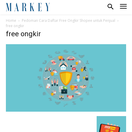
Home
Pedoman Cara Daftar Free Ongkir Shopee untuk Penjual
free ongkir
free ongkir