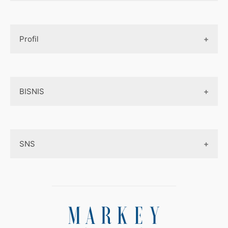
Design UI
Game
Official Site Inggris
Designer tools
Profil
Pembayaran Online
Aplikasi
Tentang Kami
Layanan Online
BISNIS
Contact
Ojek online
Privacy Policy
Online Service
Medsos
Sitemap
SNS
Peluang Bisnis
Model bisnis
Facebook
Entrepreneurship
Instagram
Uang
Twitter