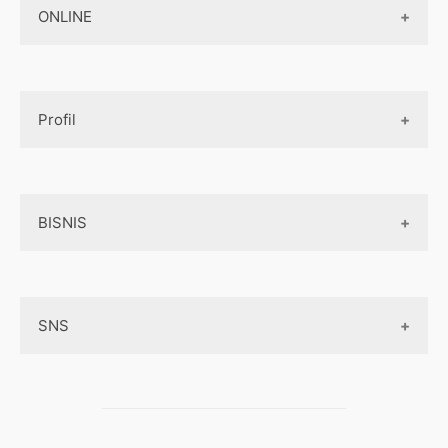
Jasa Pembuatan Paket Aplikasi
ONLINE
Design App
Official Site Jepang
Design UI
Game
Official Site Inggris
Designer tools
Profil
Pembayaran Online
Aplikasi
Tentang Kami
Layanan Online
BISNIS
Contact
Ojek online
Privacy Policy
Online Service
Medsos
Sitemap
SNS
Peluang Bisnis
Model bisnis
Facebook
Entrepreneurship
Instagram