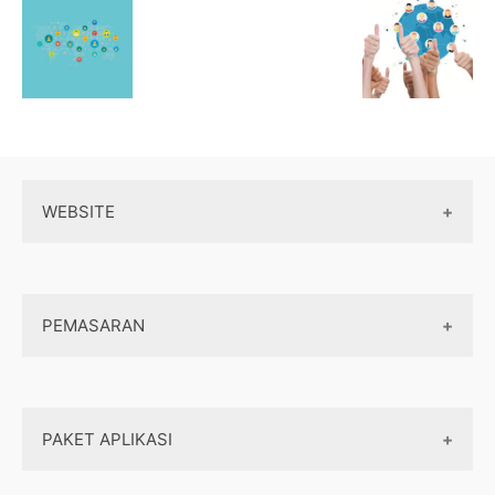
WEBSITE
Wordpress
PEMASARAN
Maintenance
Server / Hosting
SEO
Domain
PAKET APLIKASI
Internet marketing
Front end
Dasar Pemasaran