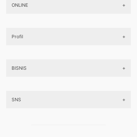
Jasa Pembuatan Paket Aplikasi
ONLINE
Design App
Official Site Jepang
Design UI
Game
Official Site Inggris
Designer tools
Profil
Pembayaran Online
Aplikasi
Tentang Kami
Layanan Online
BISNIS
Contact
Ojek online
Privacy Policy
Online Service
Medsos
Sitemap
SNS
Peluang Bisnis
Model bisnis
Facebook
Entrepreneurship
Instagram