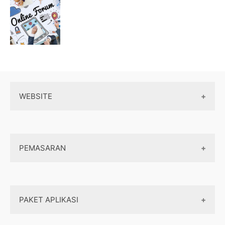
WEBSITE
Wordpress
PEMASARAN
Maintenance
Server / Hosting
SEO
Domain
PAKET APLIKASI
Internet marketing
Front end
Dasar Pemasaran