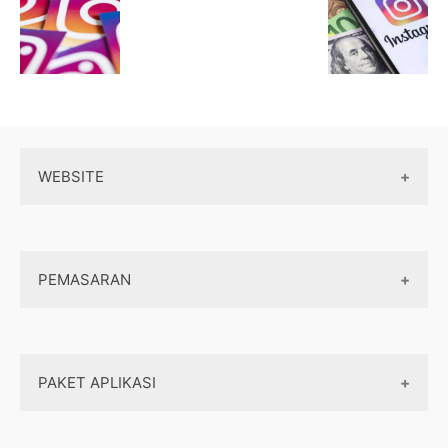
WEBSITE
Wordpress
PEMASARAN
Maintenance
Server / Hosting
SEO
Domain
PAKET APLIKASI
Internet marketing
Front end
Dasar Pemasaran
Klinik