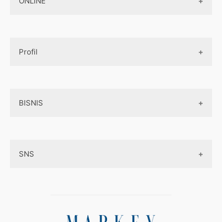
ONLINE
Design App
Official Site Jepang
Design UI
Game
Official Site Inggris
Designer tools
Profil
Pembayaran Online
Aplikasi
Tentang Kami
Layanan Online
BISNIS
Contact
Ojek online
Privacy Policy
Online Service
Medsos
Sitemap
SNS
Peluang Bisnis
Model bisnis
Facebook
Entrepreneurship
Instagram
Uang