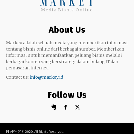
Twitter
Media Bisnis Online
Keterampilan
Google My Business
Outsourcing
About Us
Monetize
Markey adalah sebuah media yang memberikan informasi
tentang bisnis online dari berbagai sumber. Memberikan
informasi untuk memanfaatkan peluang bisnis melalui
berbagai konten yang berstrategi dalam bidang IT dan
pemasaran internet.
Contact us:
info@markey.id
Follow Us
PT APPKEY
© 2020. All Rights Reserved.