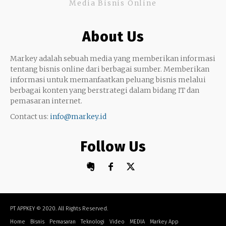
Media Bisnis Online
Keterampilan
Google My Business
Outsourcing
About Us
Monetize
Markey adalah sebuah media yang memberikan informasi
tentang bisnis online dari berbagai sumber. Memberikan
informasi untuk memanfaatkan peluang bisnis melalui
berbagai konten yang berstrategi dalam bidang IT dan
pemasaran internet.
Contact us:
info@markey.id
Follow Us
PT APPKEY
© 2020. All Rights Reserved.
Home
Bisnis
Pemasaran
Teknologi
Video
MEDIA
Markey App