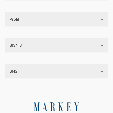
Design UI
Game
Official Site Inggris
Designer tools
Profil
Pembayaran Online
Aplikasi
Tentang Kami
Layanan Online
BISNIS
Contact
Ojek online
Privacy Policy
Online Service
Medsos
Sitemap
SNS
Peluang Bisnis
Model bisnis
Facebook
Entrepreneurship
Instagram
Uang
Twitter