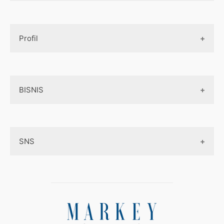
Design UI
Game
Official Site Inggris
Designer tools
Profil
Pembayaran Online
Aplikasi
Tentang Kami
Layanan Online
BISNIS
Contact
Ojek online
Privacy Policy
Online Service
Medsos
Sitemap
SNS
Peluang Bisnis
Model bisnis
Facebook
Entrepreneurship
Instagram
Uang
Twitter