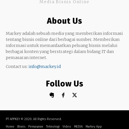
Media Bisnis Online
Keterampilan
Google My Business
Outsourcing
About Us
Monetize
Markey adalah sebuah media yang memberikan informasi
tentang bisnis online dari berbagai sumber. Memberikan
informasi untuk memanfaatkan peluang bisnis melalui
berbagai konten yang berstrategi dalam bidang IT dan
pemasaran internet.
Contact us:
info@markey.id
Follow Us
PT APPKEY
© 2020. All Rights Reserved.
Home
Bisnis
Pemasaran
Teknologi
Video
MEDIA
Markey App