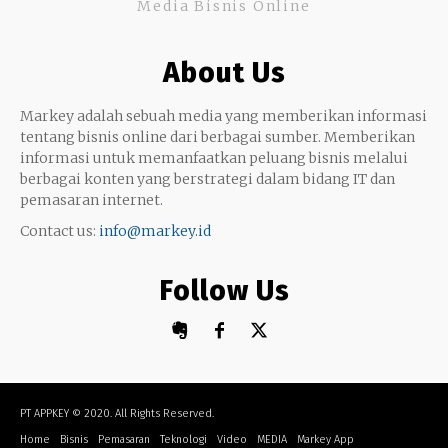
Media Bisnis Online
Keterampilan
Google My Business
Outsourcing
About Us
Monetize
Markey adalah sebuah media yang memberikan informasi
tentang bisnis online dari berbagai sumber. Memberikan
informasi untuk memanfaatkan peluang bisnis melalui
berbagai konten yang berstrategi dalam bidang IT dan
pemasaran internet.
Contact us:
info@markey.id
Follow Us
PT APPKEY
© 2020. All Rights Reserved.
Home
Bisnis
Pemasaran
Teknologi
Video
MEDIA
Markey App