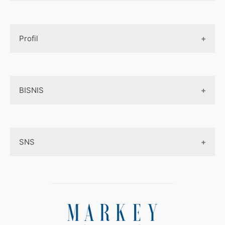
Design UI
Game
Official Site Inggris
Designer tools
Profil
Pembayaran Online
Aplikasi
Tentang Kami
Layanan Online
BISNIS
Contact
Ojek online
Privacy Policy
Online Service
Medsos
Sitemap
SNS
Peluang Bisnis
Model bisnis
Facebook
Entrepreneurship
Instagram
Uang
Twitter