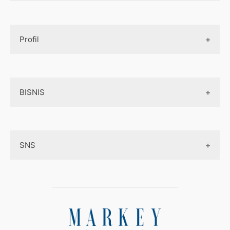
Design UI
Game
Official Site Inggris
Designer tools
Profil
Pembayaran Online
Aplikasi
Tentang Kami
Layanan Online
BISNIS
Contact
Ojek online
Privacy Policy
Online Service
Medsos
Sitemap
SNS
Peluang Bisnis
Model bisnis
Facebook
Entrepreneurship
Instagram
Uang
Twitter