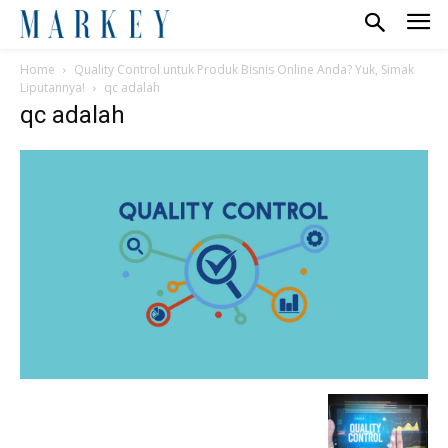
Home
Quality Control untuk Produk Bisnis Online Anda? Yuk, Simak
Liputannya!
qc adalah
qc adalah