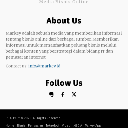
Media Bisnis Online
Keterampilan
Google My Business
Outsourcing
About Us
Monetize
Markey adalah sebuah media yang memberikan informasi
tentang bisnis online dari berbagai sumber. Memberikan
informasi untuk memanfaatkan peluang bisnis melalui
berbagai konten yang berstrategi dalam bidang IT dan
pemasaran internet.
Contact us:
info@markey.id
Follow Us
PT APPKEY
© 2020. All Rights Reserved.
Home
Bisnis
Pemasaran
Teknologi
Video
MEDIA
Markey App