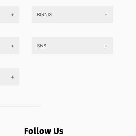
BISNIS
Online Service
SNS
Peluang Bisnis
Model bisnis
Facebook
Entrepreneurship
Instagram
Uang
Twitter
Keterampilan
Google My Business
Outsourcing
Monetize
Follow Us