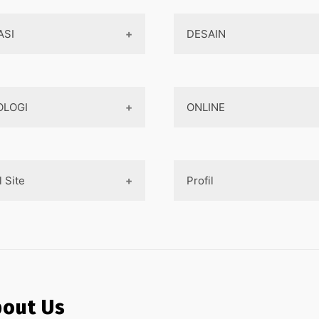
ASI
DESAIN
Aplikasi Game
Design Web
OLOGI
ONLINE
Aplikasi Android
Design App
Aplikasi iOS
Design UI
Teknologi Terbaru
Game
Mobile Programming
Designer tools
l Site
Profil
AI
Pembayaran Online
Cross-platform
Komputer
Aplikasi
Internet Marketing
Tentang Kami
aya pembuatan aplikasi
Jaringan
Layanan Online
asa Pembuatan Website
Contact
Ojek online
asa Pembuatan Aplikasi
Privacy Policy
out Us
Medsos
 Pembuatan Paket Aplikasi
Sitemap