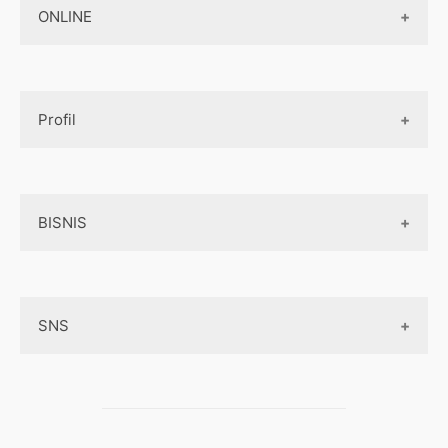
Jasa Pembuatan Paket Aplikasi
ONLINE
Design App
Official Site Jepang
Design UI
Game
Official Site Inggris
Designer tools
Profil
Pembayaran Online
Aplikasi
Tentang Kami
Layanan Online
BISNIS
Contact
Ojek online
Privacy Policy
Online Service
Medsos
Sitemap
SNS
Peluang Bisnis
Model bisnis
Facebook
Entrepreneurship
Instagram