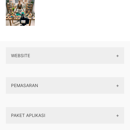
WEBSITE
Wordpress
PEMASARAN
Maintenance
Server / Hosting
SEO
Domain
PAKET APLIKASI
Internet marketing
Front end
Dasar Pemasaran