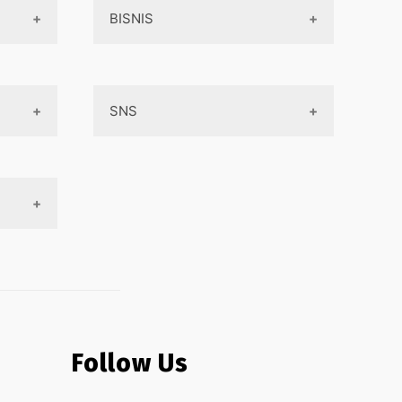
BISNIS
Online Service
SNS
Peluang Bisnis
Model bisnis
Facebook
Entrepreneurship
Instagram
Uang
Twitter
Keterampilan
Google My Business
Outsourcing
Monetize
Follow Us