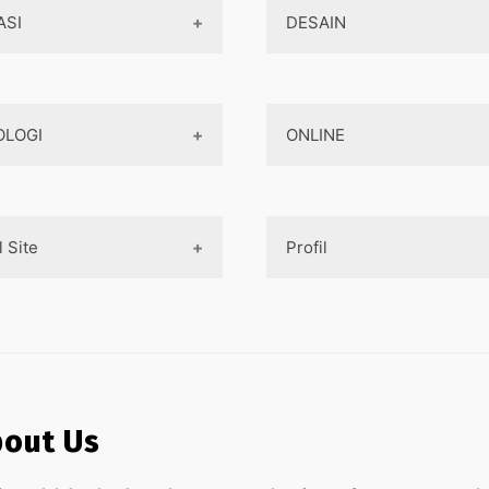
ASI
DESAIN
Aplikasi Game
Design Web
OLOGI
ONLINE
Aplikasi Android
Design App
Aplikasi iOS
Design UI
Teknologi Terbaru
Game
Mobile Programming
Designer tools
l Site
Profil
AI
Pembayaran Online
Cross-platform
Komputer
Aplikasi
Internet Marketing
Tentang Kami
aya pembuatan aplikasi
Jaringan
Layanan Online
asa Pembuatan Website
Contact
Ojek online
asa Pembuatan Aplikasi
Privacy Policy
out Us
Medsos
 Pembuatan Paket Aplikasi
Sitemap