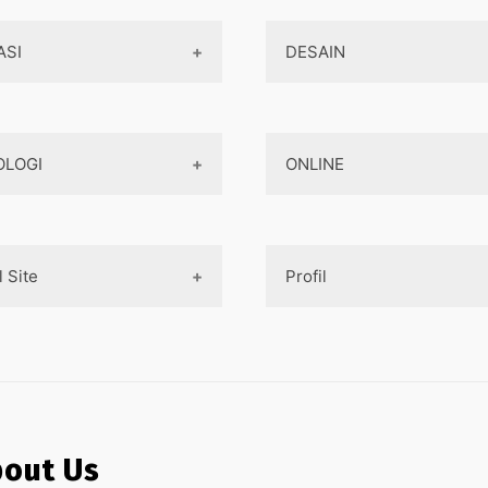
ASI
DESAIN
Aplikasi Game
Design Web
OLOGI
ONLINE
Aplikasi Android
Design App
Aplikasi iOS
Design UI
Teknologi Terbaru
Game
Mobile Programming
Designer tools
l Site
Profil
AI
Pembayaran Online
Cross-platform
Komputer
Aplikasi
Internet Marketing
Tentang Kami
aya pembuatan aplikasi
Jaringan
Layanan Online
asa Pembuatan Website
Contact
Ojek online
asa Pembuatan Aplikasi
Privacy Policy
out Us
Medsos
 Pembuatan Paket Aplikasi
Sitemap