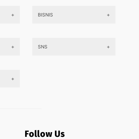
BISNIS
Online Service
SNS
Peluang Bisnis
Model bisnis
Facebook
Entrepreneurship
Instagram
Uang
Twitter
Keterampilan
Google My Business
Outsourcing
Monetize
Follow Us