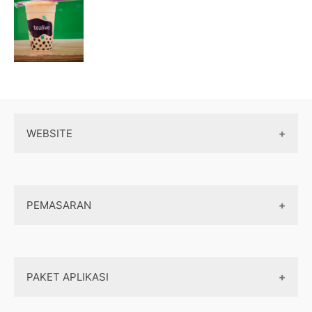
WEBSITE
Wordpress
PEMASARAN
Maintenance
Server / Hosting
SEO
Domain
PAKET APLIKASI
Internet marketing
Front end
Dasar Pemasaran