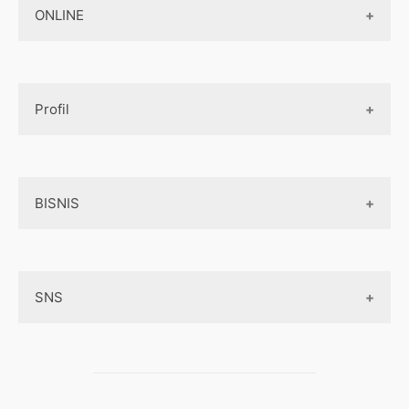
Jasa Pembuatan Paket Aplikasi
ONLINE
Design App
Official Site Jepang
Design UI
Game
Official Site Inggris
Designer tools
Profil
Pembayaran Online
Aplikasi
Tentang Kami
Layanan Online
BISNIS
Contact
Ojek online
Privacy Policy
Online Service
Medsos
Sitemap
SNS
Peluang Bisnis
Model bisnis
Facebook
Entrepreneurship
Instagram