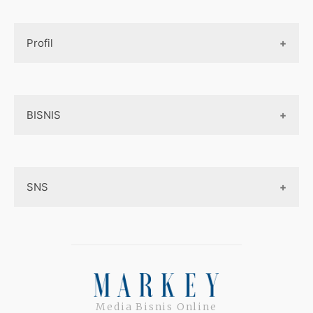
Design UI
Game
Official Site Inggris
Designer tools
Profil
Pembayaran Online
Aplikasi
Tentang Kami
Layanan Online
BISNIS
Contact
Ojek online
Privacy Policy
Online Service
Medsos
Sitemap
SNS
Peluang Bisnis
Model bisnis
Facebook
Entrepreneurship
Instagram
Uang
Twitter
Media Bisnis Online
Keterampilan