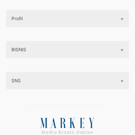
Design UI
Game
Official Site Inggris
Designer tools
Profil
Pembayaran Online
Aplikasi
Tentang Kami
Layanan Online
BISNIS
Contact
Ojek online
Privacy Policy
Online Service
Medsos
Sitemap
SNS
Peluang Bisnis
Model bisnis
Facebook
Entrepreneurship
Instagram
Uang
Twitter
Media Bisnis Online
Keterampilan