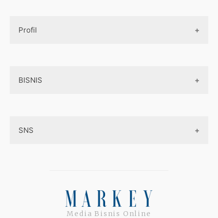
Design UI
Game
Official Site Inggris
Designer tools
Profil
Pembayaran Online
Aplikasi
Tentang Kami
Layanan Online
BISNIS
Contact
Ojek online
Privacy Policy
Online Service
Medsos
Sitemap
SNS
Peluang Bisnis
Model bisnis
Facebook
Entrepreneurship
Instagram
Uang
Twitter
Media Bisnis Online
Keterampilan