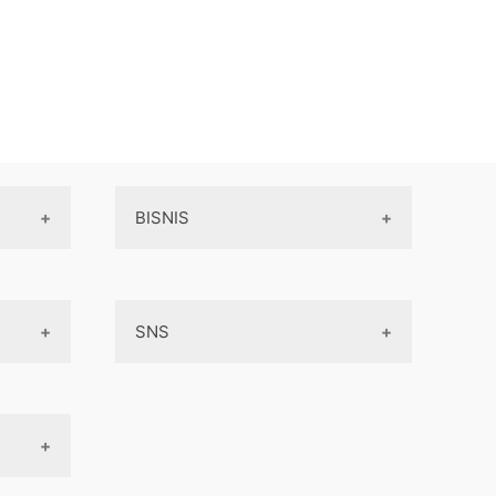
BISNIS
Online Service
SNS
Peluang Bisnis
Model bisnis
Facebook
Entrepreneurship
Instagram
Uang
Twitter