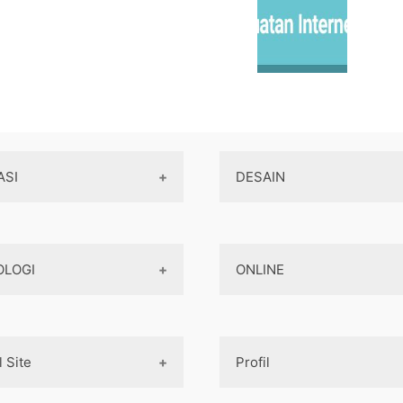
ASI
DESAIN
Aplikasi Game
Design Web
OLOGI
ONLINE
Aplikasi Android
Design App
Aplikasi iOS
Design UI
Teknologi Terbaru
Game
Mobile Programming
Designer tools
l Site
Profil
AI
Pembayaran Online
Cross-platform
Komputer
Aplikasi