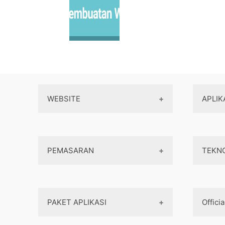
WEBSITE
APLIK
Wordpress
PEMASARAN
TEKN
Maintenance
Server / Hosting
SEO
Domain
PAKET APLIKASI
Officia
Internet marketing
Front end
Dasar Pemasaran