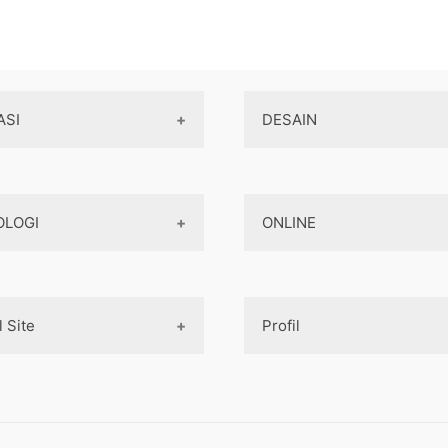
ASI
DESAIN
Aplikasi Game
Design Web
OLOGI
ONLINE
Aplikasi Android
Design App
Aplikasi iOS
Design UI
Teknologi Terbaru
Game
Mobile Programming
Designer tools
l Site
Profil
AI
Pembayaran Online
Cross-platform
Komputer
Aplikasi
Internet Marketing
Tentang Kami
aya pembuatan aplikasi
Jaringan
Layanan Online
asa Pembuatan Website
Contact