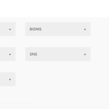
BISNIS
Online Service
SNS
Peluang Bisnis
Model bisnis
Facebook
Entrepreneurship
Instagram
Uang
Twitter
Keterampilan
Google My Business
Outsourcing