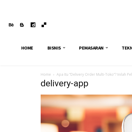
HOME
BISNIS
PEMASARAN
TEK
Home
Apa Itu “Delivery Order Multi-Toko”? Inilah Pe
delivery-app